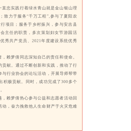
一直忠实践行着绿水青山就是金山银山理
致力于服务“千万工程”,参与了夏阳农
世行项目；服务于乡村振兴，参与安吉县
委会主任的职责，多次策划妇女节游园活
优秀共产党员、2021年度建设系统优秀
者，赖梦倩同志深知自己的责任和使命。
的贡献。通过不断创新和实践，推动了行
参与行业协会的论坛活动，开展导师帮带
积极贡献。同时，成功完成了300多个
绩。
越，赖梦倩热心参与公益和志愿者活动回
活动，奋力挽救他人生命财产于火灾危难