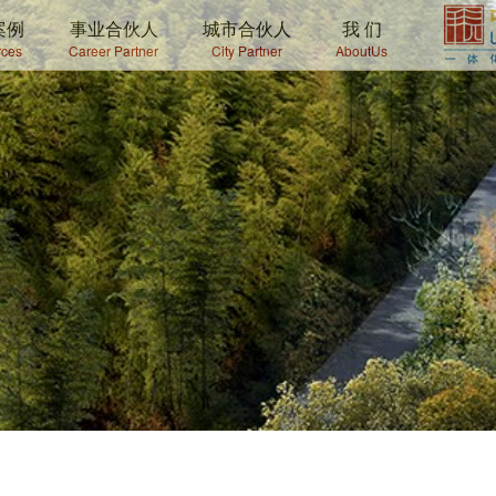
案例
事业合伙人
城市合伙人
我 们
ces
Career Partner
City Partner
AboutUs