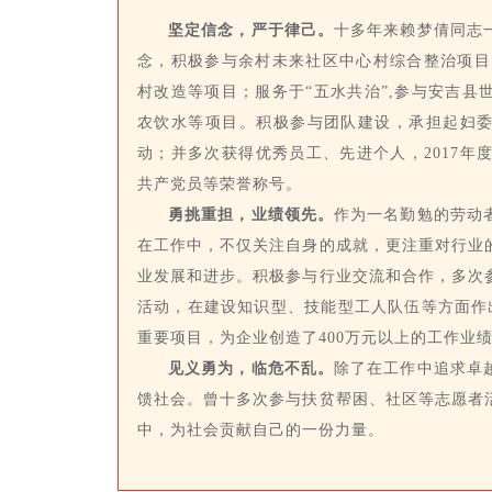
坚定信念，严于律己。
十多年来赖梦倩同志
念，积极参与余村未来社区中心村综合整治项目；
村改造等项目；服务于“五水共治”,参与安吉县
农饮水等项目。积极参与团队建设，承担起妇
动；并多次获得优秀员工、先进个人，2017年度
共产党员等荣誉称号。
勇挑重担，业绩领先。
作为一名勤勉的劳动
在工作中，不仅关注自身的成就，更注重对行业
业发展和进步。积极参与行业交流和合作，多次
活动，在建设知识型、技能型工人队伍等方面作出
重要项目，为企业创造了400万元以上的工作业
见义勇为，临危不乱。
除了在工作中追求卓
馈社会。曾十多次参与扶贫帮困、社区等志愿者
中，为社会贡献自己的一份力量。