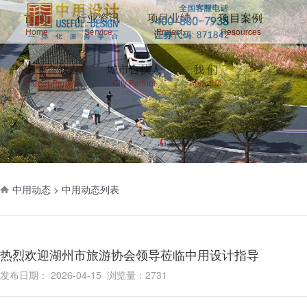
首 页
行业资讯
项目业绩
项目案例
Home
Service
Project
Resources
事业合伙人
城市合伙人
我 们
Career Partner
City Partner
AboutUs
中用动态 >
中用动态列表
热烈欢迎湖州市旅游协会领导莅临中用设计指导
发布日期： 2026-04-15 浏览量：2731