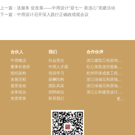
上一篇：送服务 促发展——中用设计“迎七一 新连心”党建活动
下一篇：中用设计召开深入践行正确政绩观会议
合伙人
我们
合作伙伴
中用概况
社会责任
浙江建院工程咨询有限公司
上海市建工设计研究总院第一设计研究院
董事长致辞
中用人才观
红心美凯龙控股集团有限公司
浙江凤凰国际置业有限公司
组织架构
培训学习
杭州环保成套工程有限公司
安吉县昌硕建筑设计院
发展历程
薪酬结构
浙江绿城元和房地产开发有限公司
杭州市城建设计研究院市政景观分院
愿景使命
团队风采
浙江绿城元和房地产开发有限公司
浙江银润休闲旅游开发有限公司
业务组合
招聘岗位
浙江公和建筑设计有限公司安吉分公司
安吉县城乡规划设计院
资质荣誉
联系我们
更多.....