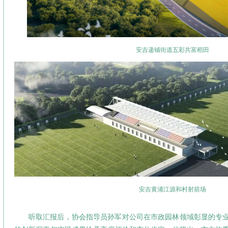
安吉递铺街道五彩共富稻田
安吉黄浦江源和村射箭场
听取汇报后，协会指导员孙军对公司在市政园林领域彰显的专