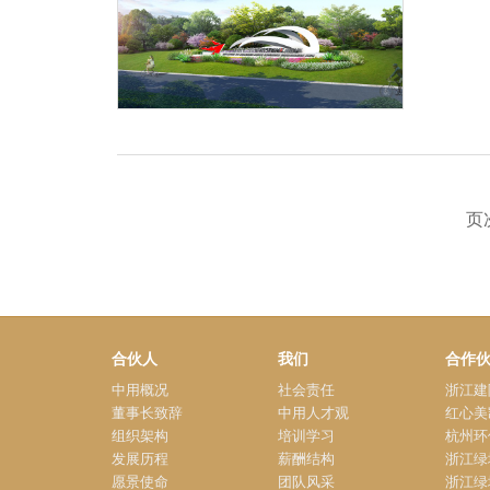
页次
合伙人
我们
合作
中用概况
社会责任
董事长致辞
中用人才观
组织架构
培训学习
发展历程
薪酬结构
愿景使命
团队风采