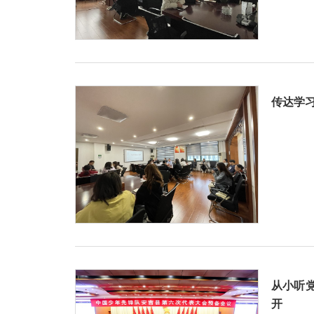
传达学
从小听
开