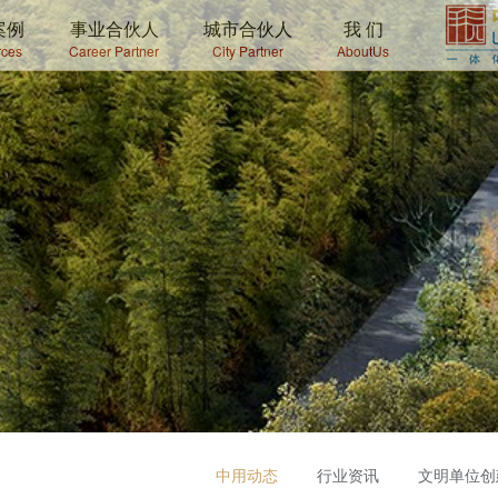
案例
事业合伙人
城市合伙人
我 们
ces
Career Partner
City Partner
AboutUs
中用动态
行业资讯
文明单位创