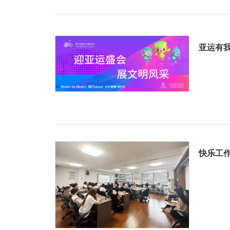
亚运有我
快乐工