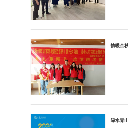
情暖金秋
绿水青