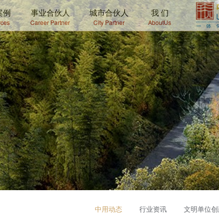
案例
事业合伙人
城市合伙人
我 们
ces
Career Partner
City Partner
AboutUs
中用动态
行业资讯
文明单位创